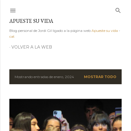
Ir al contenido principal
APUESTE SU VIDA
Blog personal de Jordi Gil ligado a la página web
Apueste su vida
-
cat
VOLVER A LA WEB
Mostrando entradas de enero, 2024
MOSTRAR TODO
E
n
t
r
a