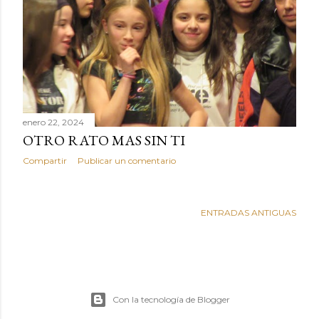
d
a
s
enero 22, 2024
OTRO RATO MAS SIN TI
Compartir
Publicar un comentario
ENTRADAS ANTIGUAS
Con la tecnología de Blogger