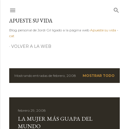
Ir al contenido principal
APUESTE SU VIDA
Blog personal de Jordi Gil ligado a la página web
Apueste su vida
-
cat
VOLVER A LA WEB
Mostrando entradas de febrero, 2008
MOSTRAR TODO
E
n
t
febrero 29, 2008
r
LA MUJER MÁS GUAPA DEL
a
MUNDO