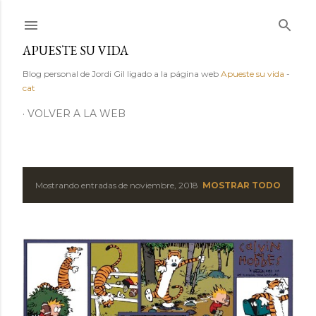
Ir al contenido principal
APUESTE SU VIDA
Blog personal de Jordi Gil ligado a la página web
Apueste su vida
-
cat
VOLVER A LA WEB
Mostrando entradas de noviembre, 2018
MOSTRAR TODO
E
n
t
r
a