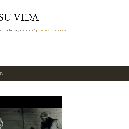
Ir al contenido principal
SU VIDA
igado a la página web
Apueste su vida
-
cat
17