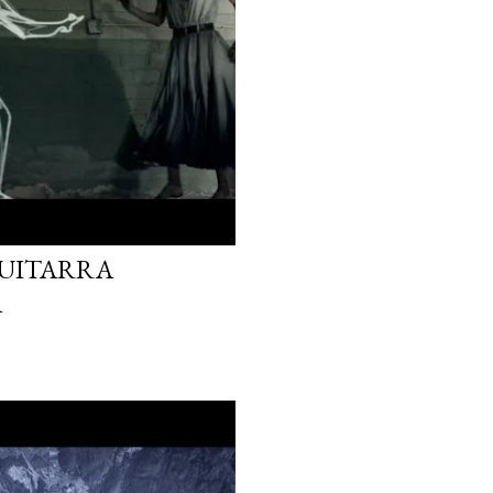
GUITARRA
A