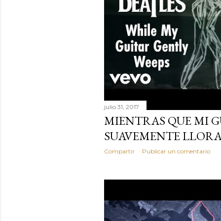
d
a
s
julio 31, 2017
MIENTRAS QUE MI 
SUAVEMENTE LLOR
Compartir
Publicar un comentario