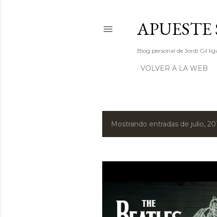
APUESTE 
Blog personal de Jordi Gil l
VOLVER A LA WEB
Mostrando entradas de julio, 20
E
n
t
r
a