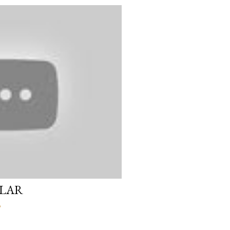
ILAR
o