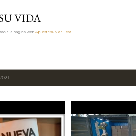
Ir al contenido principal
SU VIDA
igado a la página web
Apueste su vida
-
cat
2021