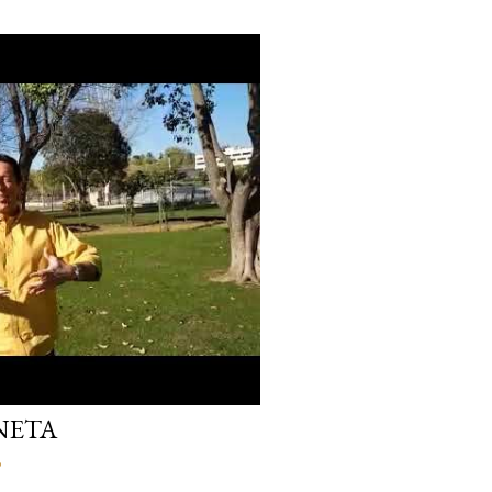
NETA
o