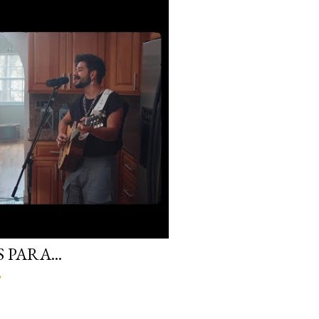
PARA...
o