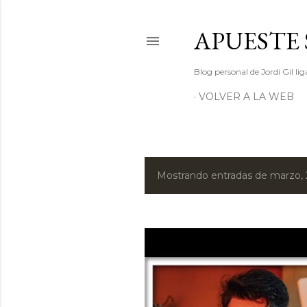
APUESTE 
Blog personal de Jordi Gil l
VOLVER A LA WEB
Mostrando entradas de marzo, 
E
n
t
r
a