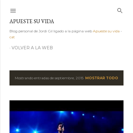
Ir al contenido principal
APUESTE SU VIDA
Blog personal de Jordi Gil ligado a la página web
Apueste su vida
-
cat
VOLVER A LA WEB
Mostrando entradas de septiembre, 2015
MOSTRAR TODO
E
n
t
r
a