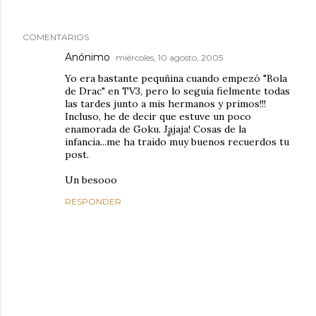
COMENTARIOS
Anónimo
miércoles, 10 agosto, 2005
Yo era bastante pequñina cuando empezó "Bola
de Drac" en TV3, pero lo seguía fielmente todas
las tardes junto a mis hermanos y primos!!!
Incluso, he de decir que estuve un poco
enamorada de Goku. Jajaja! Cosas de la
infancia...me ha traido muy buenos recuerdos tu
post.
Un besooo
RESPONDER