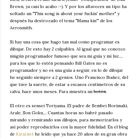
Brown, ya casi lo acabo :-). Y por los altavoces un tipo ha
soltado un "This song is about your fuckin' mother" y
después ha destrozado el tema "Mama kin'" de los
Aerosmith.
Si hay una cosa que hago tan mal como programar es
dibujar. De esto hay 2 culpables. Al igual que no conozco
ningún programador famoso que sea mi guía y mi luz...,
para los que lo estén pensando Bill Gates no es
programador y no es una guía a seguir, en lo de dibujar
he seguido siempre a 2 genios. Uno Francisco Ibañez, del
que tuve la suerte, de estar a escasos centímetros de su
calva, hace unos meses. Para muestra un
botón
.
El otro es sensei Toriyama. El padre de Sembei Norimaki,
Arale, Son Goku,... Cuantas horas no habré pasado
mirando y remirando sus dibujos, para memorizarlos y
así poder reproducirlos con la mayor fidelidad. En el blog
de
Kirai.net
he leído que ya hace 20 años de su gran obra