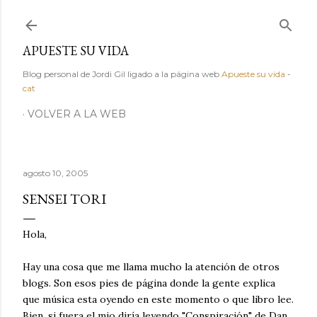
Ir al contenido principal
APUESTE SU VIDA
Blog personal de Jordi Gil ligado a la página web
Apueste su vida
-
cat
VOLVER A LA WEB
agosto 10, 2005
SENSEI TORI
Hola,
Hay una cosa que me llama mucho la atención de otros
blogs. Son esos pies de página donde la gente explica
que música esta oyendo en este momento o que libro lee.
Bien, si fuera el mio diría leyendo "Conspiración" de Dan