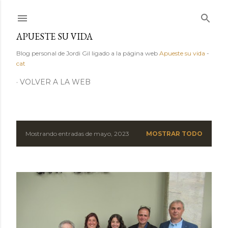
Ir al contenido principal
APUESTE SU VIDA
Blog personal de Jordi Gil ligado a la página web
Apueste su vida
-
cat
VOLVER A LA WEB
Mostrando entradas de mayo, 2023
MOSTRAR TODO
E
n
t
r
a