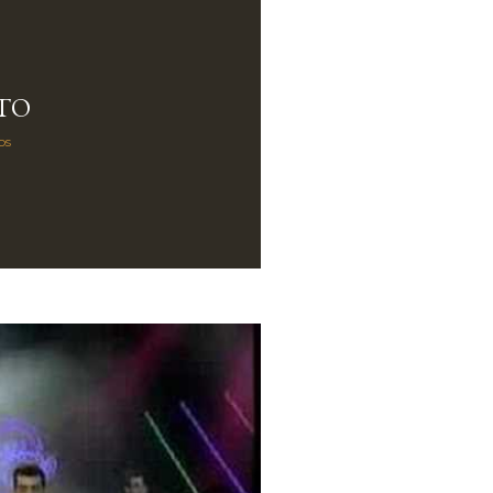
TO
os