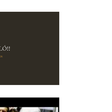
LÓ!!
os