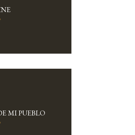
INE
o
 DE MI PUEBLO
o