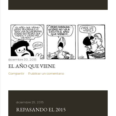
d
a
s
diciembre 30, 2015
EL AÑO QUE VIENE
Compartir
Publicar un comentario
diciembre 29, 2015
REPASANDO EL 2015