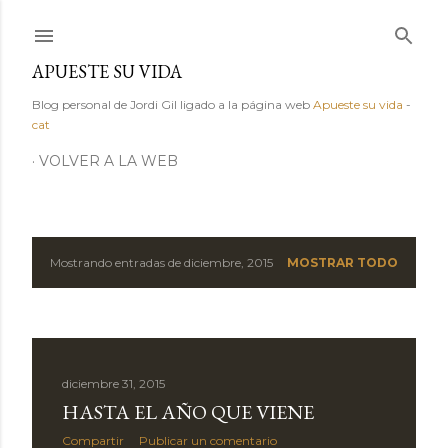
Ir al contenido principal
APUESTE SU VIDA
Blog personal de Jordi Gil ligado a la página web
Apueste su vida
-
cat
VOLVER A LA WEB
Mostrando entradas de diciembre, 2015
MOSTRAR TODO
E
n
t
diciembre 31, 2015
r
HASTA EL AÑO QUE VIENE
a
Compartir
Publicar un comentario