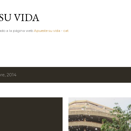
Ir al contenido principal
SU VIDA
igado a la página web
Apueste su vida
-
cat
re, 2014