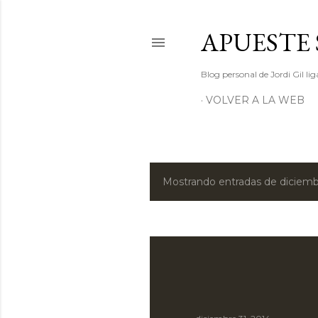
APUESTE 
Blog personal de Jordi Gil l
VOLVER A LA WEB
Mostrando entradas de diciemb
E
n
t
r
a