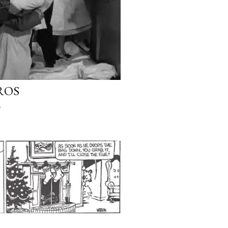
ROS
o