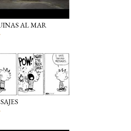
UINAS AL MAR
o
SAJES
o