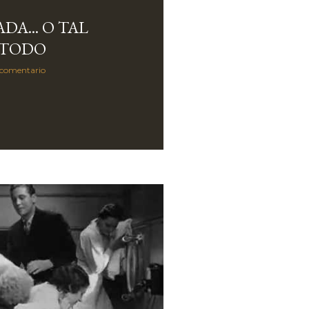
DA... O TAL
 TODO
 comentario