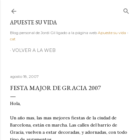
Ir al contenido principal
APUESTE SU VIDA
Blog personal de Jordi Gil ligado a la página web
Apueste su vida
-
cat
VOLVER A LA WEB
agosto 18, 2007
FESTA MAJOR DE GRACIA 2007
Hola,
Un año mas, las mas mejores fiestas de la ciudad de
Barcelona, están en marcha. Las calles del barrio de
Gracia, vuelven a estar decoradas, y adornadas, con todo
tipo de argumentos.