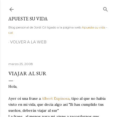
Ir al contenido principal
APUESTE SU VIDA
Blog personal de Jordi Gil ligado a la página web
Apueste su vida
-
cat
VOLVER A LA WEB
marzo 25, 2008
VIAJAR AL SUR
Hola,
Ayer oí una frase a
Albert Espinosa
, tipo al que no había
visto en mi vida, que decía algo así "Si has cumplido tus
sueños, deberás viajar al sur"
La frase , al menos para mi, viene a recordarnos que