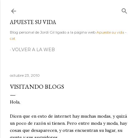
Ir al contenido principal
APUESTE SU VIDA
Blog personal de Jordi Gil ligado a la página web
Apueste su vida
-
cat
VOLVER A LA WEB
octubre 23, 2010
VISITANDO BLOGS
Hola,
Dicen que en esto de internet hay muchas modas, y quizá
un poco de razón si tienen. Pero entre moda y moda, hay
cosas que desaparecen, y otras encuentran su lugar, su
gente y sus seguidores.