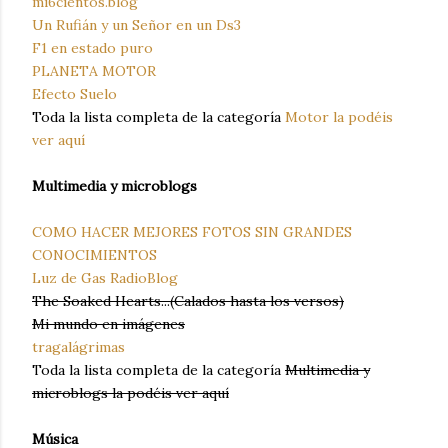
mi6cientos.blog
Un Rufián y un Señor en un Ds3
F1 en estado puro
PLANETA MOTOR
Efecto Suelo
Toda la lista completa de la categoría
Motor la podéis
ver aquí
Multimedia y microblogs
COMO HACER MEJORES FOTOS SIN GRANDES
CONOCIMIENTOS
Luz de Gas RadioBlog
The Soaked Hearts...(Calados hasta los versos)
Mi mundo en imágenes
tragalágrimas
Toda la lista completa de la categoría
Multimedia y
microblogs la podéis ver aquí
Música