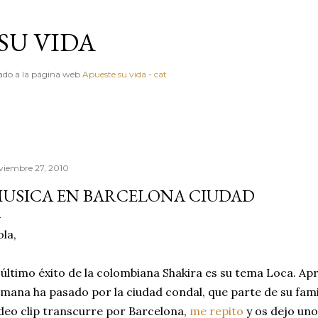
Ir al contenido principal
SU VIDA
igado a la página web
Apueste su vida
-
cat
viembre 27, 2010
USICA EN BARCELONA CIUDAD
la,
 último éxito de la colombiana Shakira es su tema Loca. A
mana ha pasado por la ciudad condal, que parte de su famili
deo clip transcurre por Barcelona,
me repito
y os dejo uno