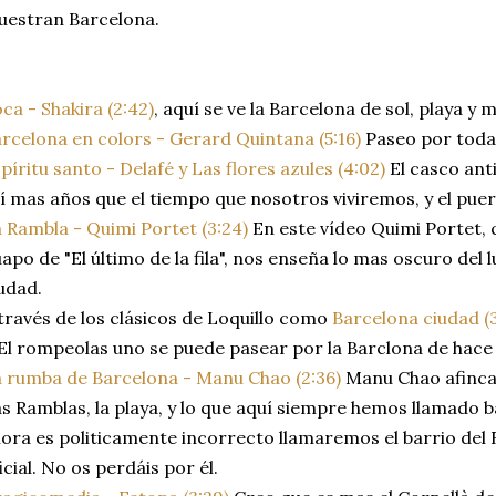
estran Barcelona.
ca - Shakira (2:42)
, aquí se ve la Barcelona de sol, playa y m
rcelona en colors - Gerard Quintana (5:16)
Paseo por toda 
píritu santo - Delafé y Las flores azules (4:02)
El casco ant
lí mas años que el tiempo que nosotros viviremos, y el puer
 Rambla - Quimi Portet (3:24)
En este vídeo Quimi Portet,
apo de "El último de la fila", nos enseña lo mas oscuro del 
udad.
través de los clásicos de Loquillo como
Barcelona ciudad (3
El rompeolas uno se puede pasear por la Barclona de hace 
 rumba de Barcelona - Manu Chao (2:36)
Manu Chao afinca
s Ramblas, la playa, y lo que aquí siempre hemos llamado 
ora es politicamente incorrecto llamaremos el barrio del 
icial. No os perdáis por él.