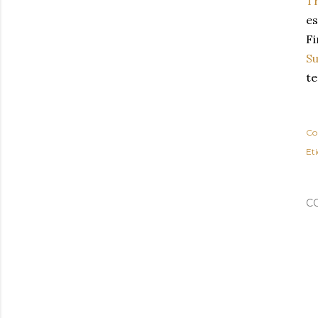
Tr
es
Fi
Su
te
Co
Et
C