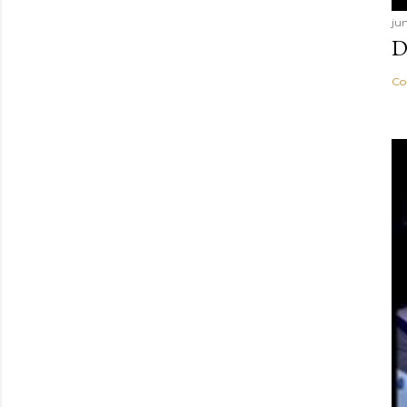
ju
D
Co