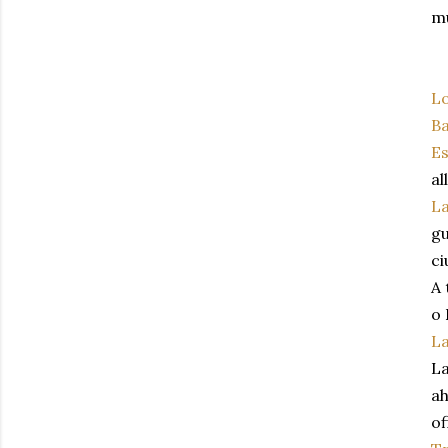
mu
Lo
Ba
Es
al
La
gu
ci
A 
o 
La
La
ah
of