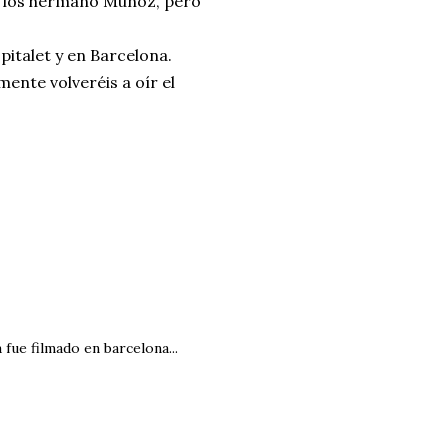
e los hermano Muñóz, pero
italet y en Barcelona.
mente volveréis a oír el
 fue filmado en barcelona...