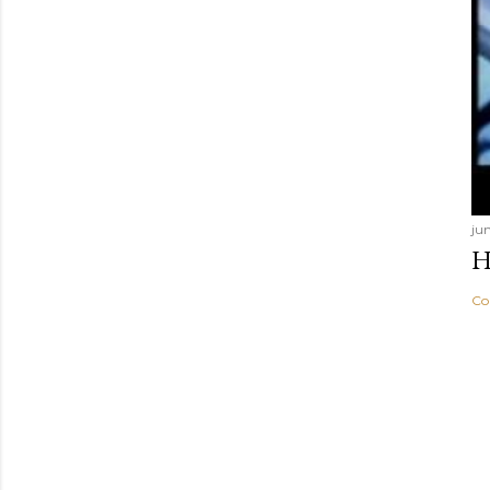
jun
H
Co