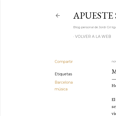
APUESTE 
Blog personal de Jordi Gil l
VOLVER A LA WEB
Compartir
no
M
Etiquetas
Barcelona
Ho
música
El
se
ví