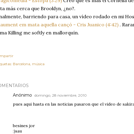
agicomedia - Estopa (3:29)
Creo que es mas el Cornellà d
ta más cerca que Brooklyn, ¿no?.
nalmente, barriendo para casa, un vídeo rodado en mi Hosp
aument em mata aquella cançó - Cris Juanico (4:42)
. Rara
ma Killing me softly en mallorquín.
mpartir
iquetas:
Barcelona
música
OMENTARIOS
Anónimo
domingo, 28 noviembre, 2010
pues aqui hasta en las noticias pasaron que el video de sakira
besines jor
:)sau