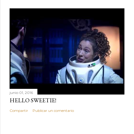
a
r
i
o
junio 01, 2016
HELLO SWEETIE!
Compartir
Publicar un comentario