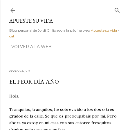
Ir al contenido principal
APUESTE SU VIDA
Blog personal de Jordi Gil ligado a la página web
Apueste su vida
-
cat
VOLVER A LA WEB
enero 24, 2011
EL PEOR DÍA AÑO
Hola,
Tranquilos, tranquilos, he sobrevivido a los dos o tres
grados de la calle. Se que os preocupabais por mi. Pero
ahora ya estoy en mi casa con sus catorce fresquitos
grados, esta casa es muy fría.