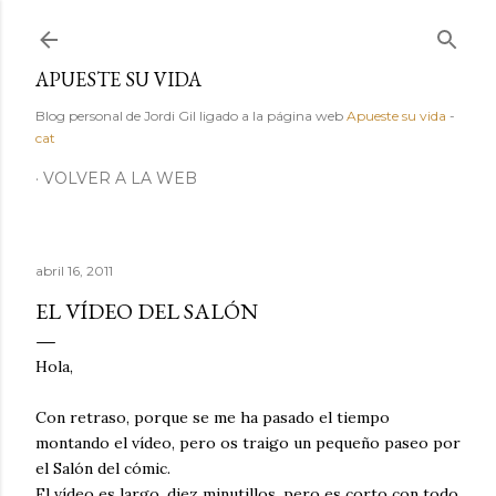
Ir al contenido principal
APUESTE SU VIDA
Blog personal de Jordi Gil ligado a la página web
Apueste su vida
-
cat
VOLVER A LA WEB
abril 16, 2011
EL VÍDEO DEL SALÓN
Hola,
Con retraso, porque se me ha pasado el tiempo
montando el vídeo, pero os traigo un pequeño paseo por
el Salón del cómic.
El vídeo es largo, diez minutillos, pero es corto con todo