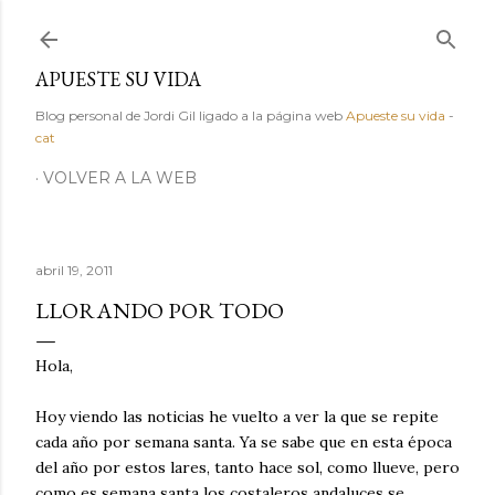
Ir al contenido principal
APUESTE SU VIDA
Blog personal de Jordi Gil ligado a la página web
Apueste su vida
-
cat
VOLVER A LA WEB
abril 19, 2011
LLORANDO POR TODO
Hola,
Hoy viendo las noticias he vuelto a ver la que se repite
cada año por semana santa. Ya se sabe que en esta época
del año por estos lares, tanto hace sol, como llueve, pero
como es semana santa los costaleros andaluces se