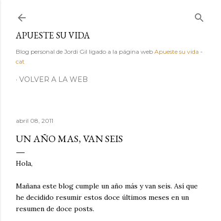
Ir al contenido principal
APUESTE SU VIDA
Blog personal de Jordi Gil ligado a la página web
Apueste su vida
-
cat
VOLVER A LA WEB
abril 08, 2011
UN AÑO MAS, VAN SEIS
Hola,
Mañana este blog cumple un año más y van seis. Así que
he decidido resumir estos doce últimos meses en un
resumen de doce posts.