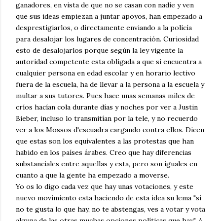
ganadores, en vista de que no se casan con nadie y ven
que sus ideas empiezan a juntar apoyos, han empezado a
desprestigiarlos, o directamente enviando a la policía
para desalojar los lugares de concentración. Curiosidad
esto de desalojarlos porque según la ley vigente la
autoridad competente esta obligada a que si encuentra a
cualquier persona en edad escolar y en horario lectivo
fuera de la escuela, ha de llevar a la persona a la escuela y
multar a sus tutores. Pues hace unas semanas miles de
críos hacían cola durante días y noches por ver a Justin
Bieber, incluso lo transmitían por la tele, y no recuerdo
ver a los Mossos d'escuadra cargando contra ellos. Dicen
que estas son los equivalentes a las protestas que han
habido en los países árabes. Creo que hay diferencias
substanciales entre aquellas y esta, pero son iguales en
cuanto a que la gente ha empezado a moverse.
Yo os lo digo cada vez que hay unas votaciones, y este
nuevo movimiento esta haciendo de esta idea su lema "si
no te gusta lo que hay, no te abstengas, ves a votar y vota
alguna de las otras muchas opciones políticas que hay". A