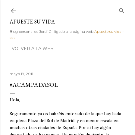
Ir al contenido principal
APUESTE SU VIDA
Blog personal de Jordi Gil ligado a la página web
Apueste su vida
-
cat
VOLVER A LA WEB
mayo 19, 2011
#ACAMPADASOL
Hola,
Seguramente ya os habréis enterado de la que hay liada
en plena Plaza del Sol de Madrid, y en menor escala en
muchas otras ciudades de España. Por si hay algún
despistado os lo resumo. Un montón de gente, la