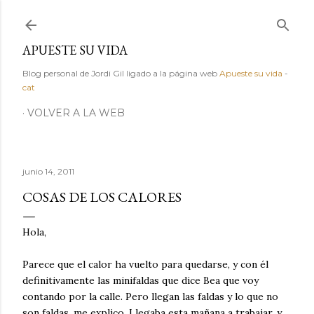
Ir al contenido principal
APUESTE SU VIDA
Blog personal de Jordi Gil ligado a la página web
Apueste su vida
-
cat
VOLVER A LA WEB
junio 14, 2011
COSAS DE LOS CALORES
Hola,
Parece que el calor ha vuelto para quedarse, y con él
definitivamente las minifaldas que dice Bea que voy
contando por la calle. Pero llegan las faldas y lo que no
son faldas, me explico. Llegaba esta mañana a trabajar, y