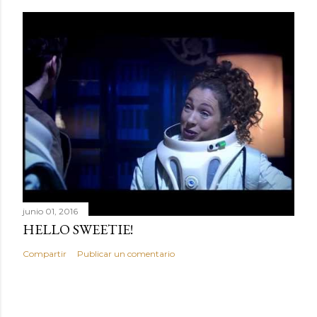
r
i
o
junio 01, 2016
HELLO SWEETIE!
Compartir
Publicar un comentario