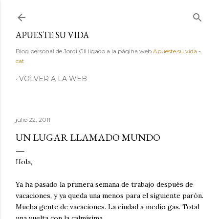
Ir al contenido principal
APUESTE SU VIDA
Blog personal de Jordi Gil ligado a la página web
Apueste su vida
-
cat
VOLVER A LA WEB
julio 22, 2011
UN LUGAR LLAMADO MUNDO
Hola,
Ya ha pasado la primera semana de trabajo después de
vacaciones, y ya queda una menos para el siguiente parón.
Mucha gente de vacaciones. La ciudad a medio gas. Total
una vuelta con la calmísima.