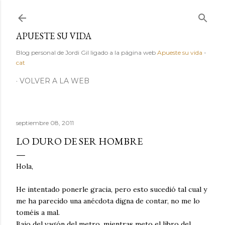
Ir al contenido principal
APUESTE SU VIDA
Blog personal de Jordi Gil ligado a la página web
Apueste su vida
-
cat
VOLVER A LA WEB
septiembre 08, 2011
LO DURO DE SER HOMBRE
Hola,
He intentado ponerle gracia, pero esto sucedió tal cual y
me ha parecido una anécdota digna de contar, no me lo
toméis a mal.
Bajo del vagón del metro, mientras meto el libro del