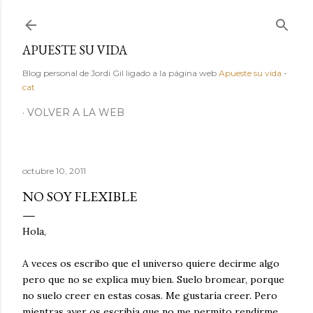
Ir al contenido principal
APUESTE SU VIDA
Blog personal de Jordi Gil ligado a la página web
Apueste su vida
-
cat
VOLVER A LA WEB
octubre 10, 2011
NO SOY FLEXIBLE
Hola,
A veces os escribo que el universo quiere decirme algo
pero que no se explica muy bien. Suelo bromear, porque
no suelo creer en estas cosas. Me gustaría creer. Pero
mientras ayer os escribía que no me permito rendirme