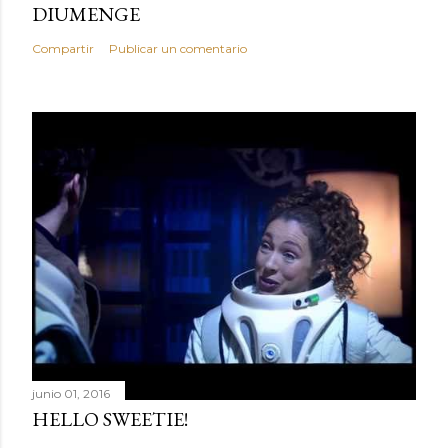
e
DIUMENGE
n
Compartir
Publicar un comentario
t
a
r
i
o
junio 01, 2016
HELLO SWEETIE!