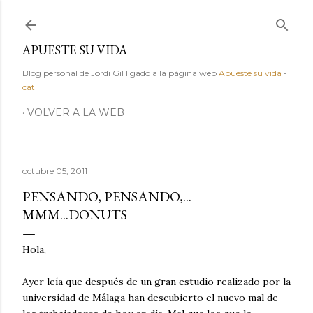
Ir al contenido principal
APUESTE SU VIDA
Blog personal de Jordi Gil ligado a la página web
Apueste su vida
-
cat
VOLVER A LA WEB
octubre 05, 2011
PENSANDO, PENSANDO,...
MMM...DONUTS
Hola,
Ayer leía que después de un gran estudio realizado por la
universidad de Málaga han descubierto el nuevo mal de