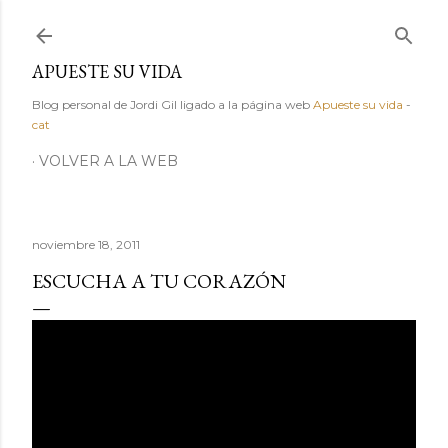
Ir al contenido principal
APUESTE SU VIDA
Blog personal de Jordi Gil ligado a la página web
Apueste su vida
-
cat
VOLVER A LA WEB
noviembre 18, 2011
ESCUCHA A TU CORAZÓN