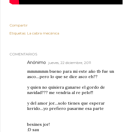
Compartir
Etiquetas:
La cabra mecánica
COMENTARIOS
Anónimo
jueves, 22 diciembre, 2011
mmmmmm bueno para mi este año tb fue un
asco....pero lo que se dice asco eh??
y quien no quisiera ganarse el gordo de
navidad??? me vendria al re pelo!!!
y del amor jor....solo tienes que esperar
kerido....yo prefiero pasarme esa parte
besines jor!
:D sau