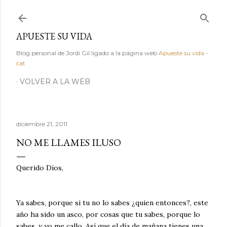
Ir al contenido principal
APUESTE SU VIDA
Blog personal de Jordi Gil ligado a la página web
Apueste su vida
-
cat
VOLVER A LA WEB
diciembre 21, 2011
NO ME LLAMES ILUSO
Querido Dios,
Ya sabes, porque si tu no lo sabes ¿quien entonces?, este
año ha sido un asco, por cosas que tu sabes, porque lo
sabes, y yo me callo. Así que el día de mañana tienes una