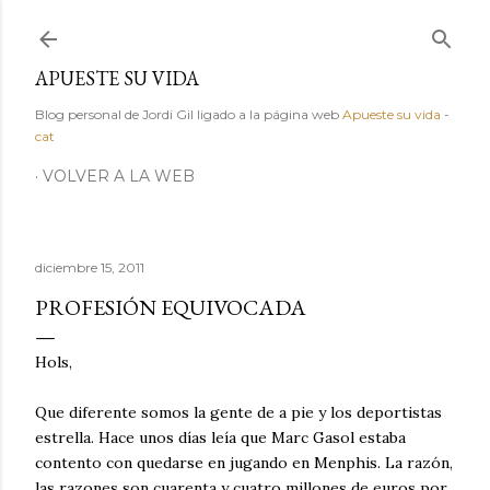
Ir al contenido principal
APUESTE SU VIDA
Blog personal de Jordi Gil ligado a la página web
Apueste su vida
-
cat
VOLVER A LA WEB
diciembre 15, 2011
PROFESIÓN EQUIVOCADA
Hols,
Que diferente somos la gente de a pie y los deportistas
estrella. Hace unos días leía que Marc Gasol estaba
contento con quedarse en jugando en Menphis. La razón,
las razones son cuarenta y cuatro millones de euros por