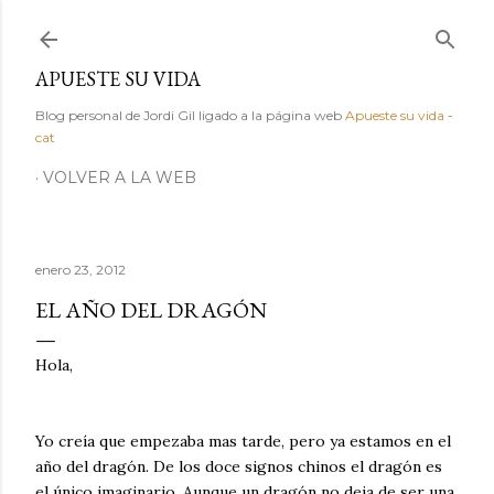
Ir al contenido principal
APUESTE SU VIDA
Blog personal de Jordi Gil ligado a la página web
Apueste su vida
-
cat
VOLVER A LA WEB
enero 23, 2012
EL AÑO DEL DRAGÓN
Hola,
Yo creía que empezaba mas tarde, pero ya estamos en el
año del dragón. De los doce signos chinos el dragón es
el único imaginario. Aunque un dragón no deja de ser una