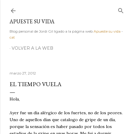
Ir al contenido principal
APUESTE SU VIDA
Blog personal de Jordi Gil ligado a la página web
Apueste su vida
-
cat
VOLVER A LA WEB
marzo 27, 2012
EL TIEMPO VUELA
Hola,
Ayer fue un día alérgico de los fuertes, no de los peores.
Uno de aquellos días que catalogo de gripe de un día,
porque la sensación es haber pasado por todos los
estadios de la gripe en unas horas. Me fui a dormir