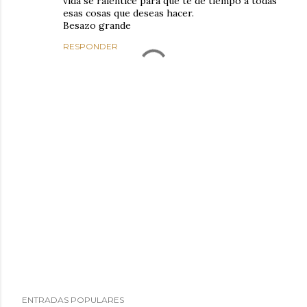
vida se ralentice para que te de tiempo a todas
esas cosas que deseas hacer.
Besazo grande
RESPONDER
P
ENTRADAS POPULARES
u