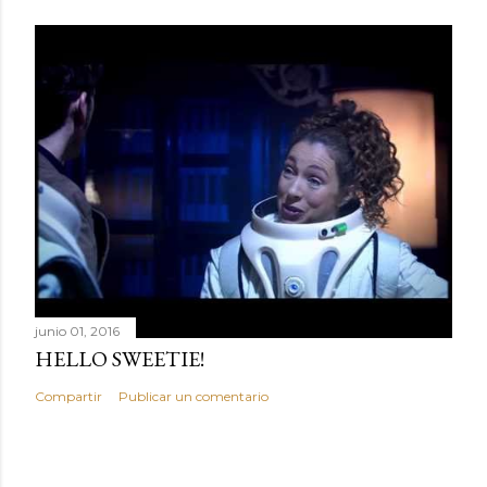
r
i
o
junio 01, 2016
HELLO SWEETIE!
Compartir
Publicar un comentario