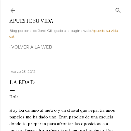
Ir al contenido principal
APUESTE SU VIDA
Blog personal de Jordi Gil ligado a la página web
Apueste su vida
-
cat
VOLVER A LA WEB
marzo 23, 2012
LA EDAD
Hola,
Hoy iba camino al metro y un chaval que repartía unos
papeles me ha dado uno. Eran papeles de una escuela
donde te preparan para afrontar las oposiciones a
mosso d'escuadra, a guardia urbano y a bombero. Por