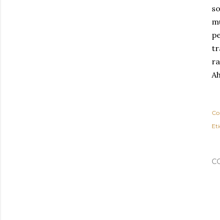
so
mu
pe
tr
ra
Ah
Co
Et
C