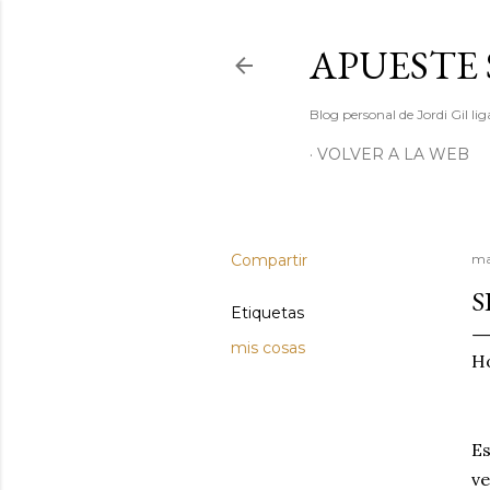
APUESTE 
Blog personal de Jordi Gil l
VOLVER A LA WEB
Compartir
ma
S
Etiquetas
mis cosas
Ho
Es
ve