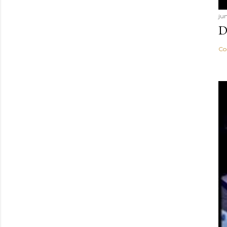
ju
D
Co