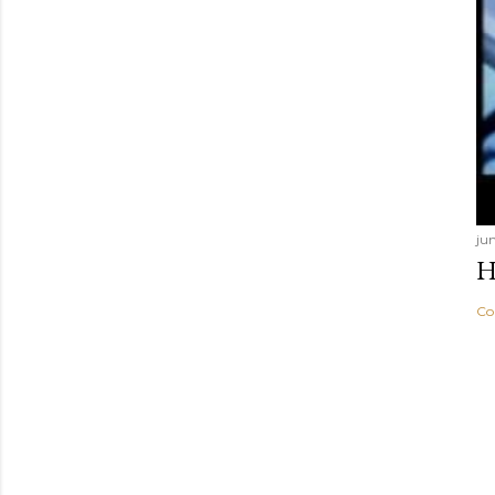
jun
H
Co