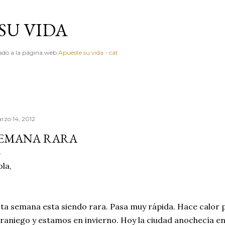
Ir al contenido principal
SU VIDA
igado a la página web
Apueste su vida
-
cat
rzo 14, 2012
EMANA RARA
la,
ta semana esta siendo rara. Pasa muy rápida. Hace calor p
raniego y estamos en invierno. Hoy la ciudad anochecía en