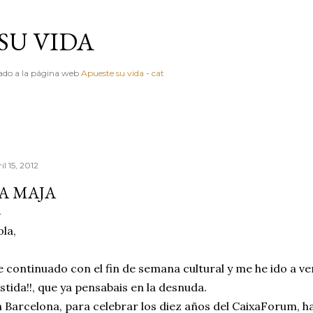
Ir al contenido principal
SU VIDA
igado a la página web
Apueste su vida
-
cat
il 15, 2012
A MAJA
la,
 continuado con el fin de semana cultural y me he ido a ver la 
stida!!, que ya pensabais en la desnuda.
 Barcelona, para celebrar los diez años del CaixaForum, 