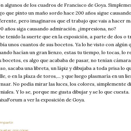
n algunos de los cuadros de Francisco de Goya. Simplem
go que pinto un maño sordo hace 200 años sigue causando
ferente, pero imaginaros que el trabajo que vais a hacer m
0 años siga causando admiración. ¿impresiona, no?
he tenido la suerte que en la exposición, a parte de dos o 
bía unos cuantos de sus bocetos. Ya lo he visto con algún q
ando hacían un gran lienzo, estas tu tiempo, lo tocas, lo r
s bocetos, es algo que acababa de pasar, no tenían cámara 
so, sacaba una libreta, un lápiz y dibujaba a toda prisa lo 
lle, o en la plaza de toros,... y que luego plasmaría en un li
nsar. No podía mirar las luces, los colores, simplemente d
niales. Y lo se, porque me gusta dibujar y se lo que cuesta. 
ixaForum a ver la exposición de Goya.
mpartir
iquetas:
mis cosas