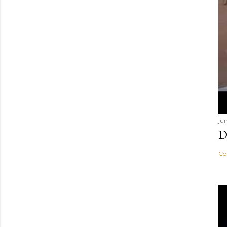
ju
D
Co