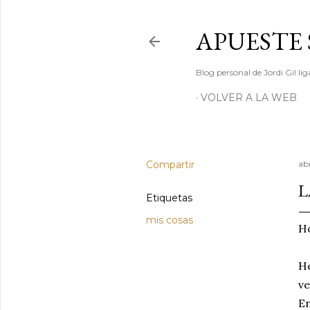
APUESTE 
Blog personal de Jordi Gil l
VOLVER A LA WEB
Compartir
abr
L
Etiquetas
mis cosas
Ho
He
ve
En