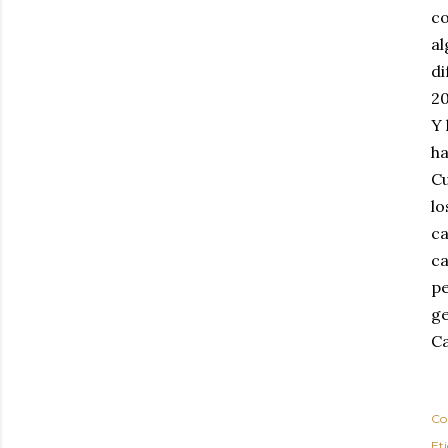
co
al
di
20
Y 
ha
Cu
lo
ca
ca
pe
ge
Ca
Co
Et