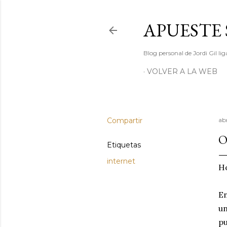
APUESTE 
Blog personal de Jordi Gil l
VOLVER A LA WEB
Compartir
abr
O
Etiquetas
internet
Ho
En
un
pu