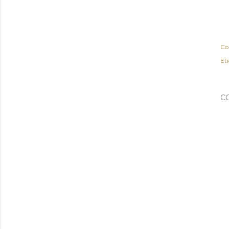
Co
Et
C