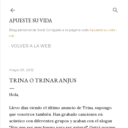
Ir al contenido principal
APUESTE SU VIDA
Blog personal de Jordi Gil ligado a la página web
Apueste su vida
-
cat
VOLVER A LA WEB
mayo 09, 2012
TRINA O TRINARANJUS
Hola,
Llevo días viendo el último anuncio de Trina, supongo
que vosotros también. Han grabado canciones en
acústico con diferentes grupos y acaban con el slogan
"Hay que ser muy bueno para ser natural". Quizá porque