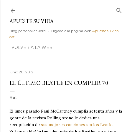
Ir al contenido principal
APUESTE SU VIDA
Blog personal de Jordi Gil ligado a la página web
Apueste su vida
-
cat
VOLVER A LA WEB
junio 20, 2012
EL ÚLTIMO BEATLE EN CUMPLIR 70
Hola,
El lunes pasado Paul McCartney cumplía setenta años y la
gente de la revista Rolling stone le dedica una
recopilación de
sus mejores canciones sin los Beatles
.
Sí, hay un McCartney después de los Beatles y a mi me