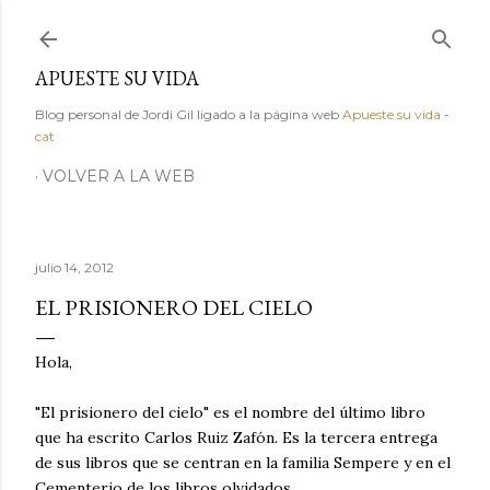
Ir al contenido principal
APUESTE SU VIDA
Blog personal de Jordi Gil ligado a la página web
Apueste su vida
-
cat
VOLVER A LA WEB
julio 14, 2012
EL PRISIONERO DEL CIELO
Hola,
"El prisionero del cielo" es el nombre del último libro
que ha escrito Carlos Ruiz Zafón. Es la tercera entrega
de sus libros que se centran en la familia Sempere y en el
Cementerio de los libros olvidados.