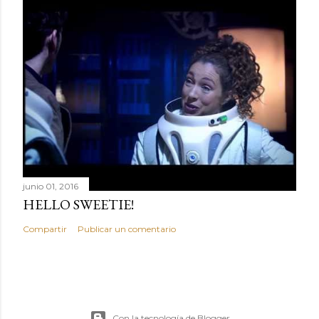
i
o
junio 01, 2016
HELLO SWEETIE!
Compartir
Publicar un comentario
Con la tecnología de Blogger