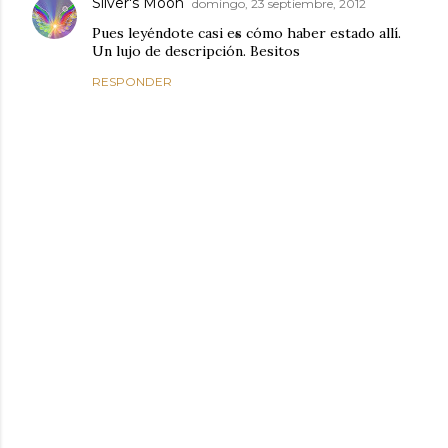
Silver's Moon
domingo, 23 septiembre, 2012
Pues leyéndote casi es cómo haber estado allí.
Un lujo de descripción. Besitos
RESPONDER
P