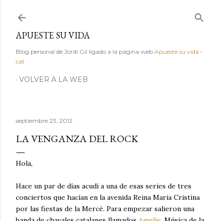
Ir al contenido principal
APUESTE SU VIDA
Blog personal de Jordi Gil ligado a la página web
Apueste su vida
-
cat
VOLVER A LA WEB
septiembre 23, 2012
LA VENGANZA DEL ROCK
Hola,
Hace un par de días acudí a una de esas series de tres
conciertos que hacían en la avenida Reina Maria Cristina
por las fiestas de la Mercè. Para empezar salieron una
banda de chavales catalanes llamados
Amelie
. Música de la