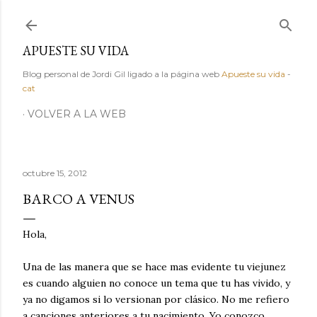
Ir al contenido principal
APUESTE SU VIDA
Blog personal de Jordi Gil ligado a la página web
Apueste su vida
-
cat
VOLVER A LA WEB
octubre 15, 2012
BARCO A VENUS
Hola,
Una de las manera que se hace mas evidente tu viejunez
es cuando alguien no conoce un tema que tu has vivido, y
ya no digamos si lo versionan por clásico. No me refiero
a canciones anteriores a tu nacimiento. Yo conozco