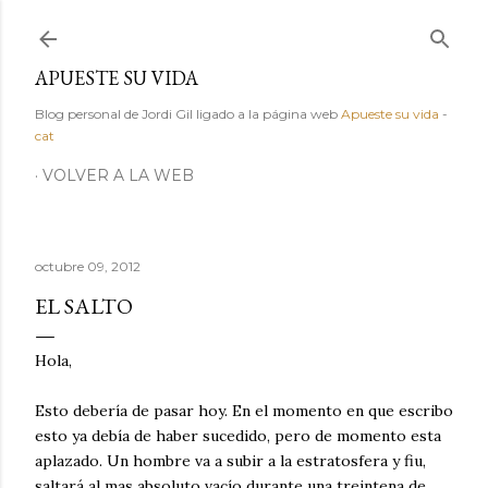
Ir al contenido principal
APUESTE SU VIDA
Blog personal de Jordi Gil ligado a la página web
Apueste su vida
-
cat
VOLVER A LA WEB
octubre 09, 2012
EL SALTO
Hola,
Esto debería de pasar hoy. En el momento en que escribo
esto ya debía de haber sucedido, pero de momento esta
aplazado. Un hombre va a subir a la estratosfera y fiu,
saltará al mas absoluto vacío durante una treintena de