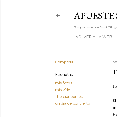
APUESTE 
Blog personal de Jordi Gil l
VOLVER A LA WEB
Compartir
oc
T
Etiquetas
mis fotos
Ho
mis vídeos
The cranberries
El
un día de concierto
mu
Ha