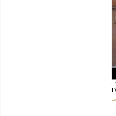
ju
D
Co