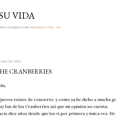
Ir al contenido principal
SU VIDA
igado a la página web
Apueste su vida
-
cat
tubre 06, 2012
HE CRANBERRIES
la,
 jueves estuve de concierto, y como ya he dicho a mucha 
y fan de los Cranberries así que mi opinión no cuenta.
cía diez años desde que los vi por primera y única vez. H