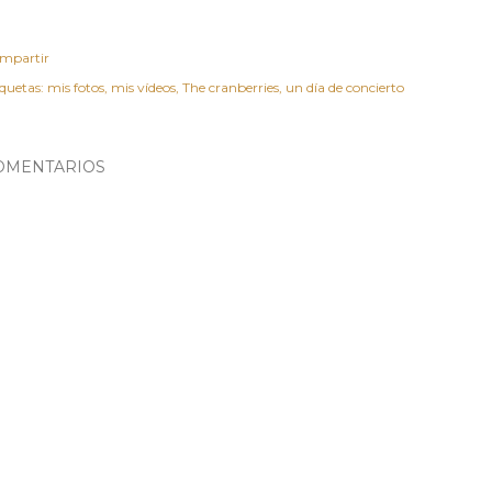
mpartir
iquetas:
mis fotos
mis vídeos
The cranberries
un día de concierto
OMENTARIOS