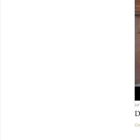
jun
D
Co