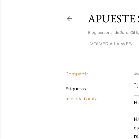
APUESTE 
Blog personal de Jordi Gil 
VOLVER A LA WEB
Compartir
di
L
Etiquetas
filosofía barata
Ho
Ha
es
re