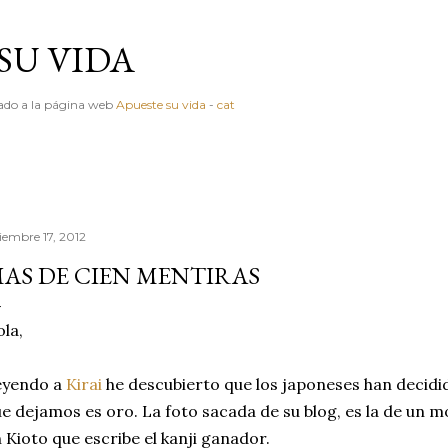
Ir al contenido principal
SU VIDA
igado a la página web
Apueste su vida
-
cat
ciembre 17, 2012
AS DE CIEN MENTIRAS
la,
eyendo a
Kirai
he descubierto que los japoneses han decidid
e dejamos es oro. La foto sacada de su blog, es la de un 
 Kioto que escribe el kanji ganador.