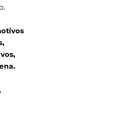
o.
motivos
s,
vos,
ena.
,