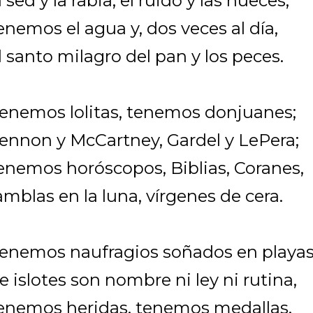
a sed y la rabia, el ruido y las nueces,
enemos el agua y, dos veces al día,
l santo milagro del pan y los peces.
enemos lolitas, tenemos donjuanes;
ennon y McCartney, Gardel y LePera;
enemos horóscopos, Biblias, Coranes,
amblas en la luna, vírgenes de cera.
enemos naufragios soñados en playa
e islotes son nombre ni ley ni rutina,
enemos heridas, tenemos medallas,