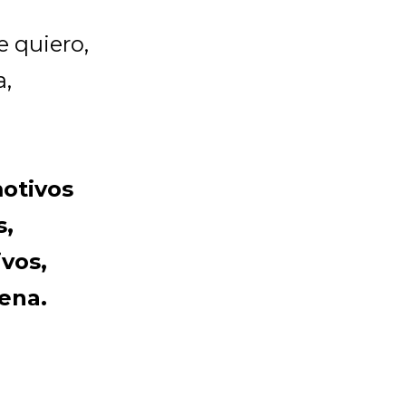
e quiero,
a,
motivos
s,
vos,
ena.