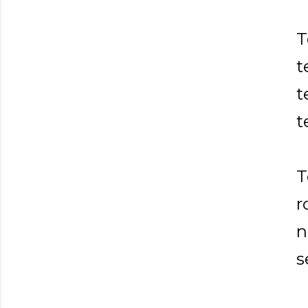
T
t
t
t
T
r
n
s