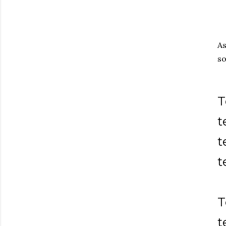
As
so
T
t
t
t
T
t