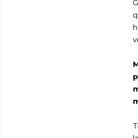
G
q
h
v
M
p
m
m
T