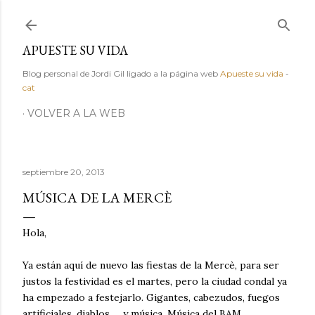
Ir al contenido principal
APUESTE SU VIDA
Blog personal de Jordi Gil ligado a la página web
Apueste su vida
-
cat
VOLVER A LA WEB
septiembre 20, 2013
MÚSICA DE LA MERCÈ
Hola,
Ya están aquí de nuevo las fiestas de la Mercè, para ser
justos la festividad es el martes, pero la ciudad condal ya
ha empezado a festejarlo. Gigantes, cabezudos, fuegos
artificiales, diablos,.... y música. Música del BAM