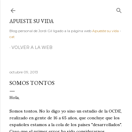
Ir al contenido principal
APUESTE SU VIDA
Blog personal de Jordi Gil ligado a la página web
Apueste su vida
-
cat
VOLVER A LA WEB
octubre 09, 2013
SOMOS TONTOS
Hola,
Somos tontos. No lo digo yo sino un estudio de la OCDE,
realizado en gente de 16 a 65 años, que concluye que los
españoles estamos a la cola de los países "desarrollados".
Creo que el primer error ha sido considerarnos