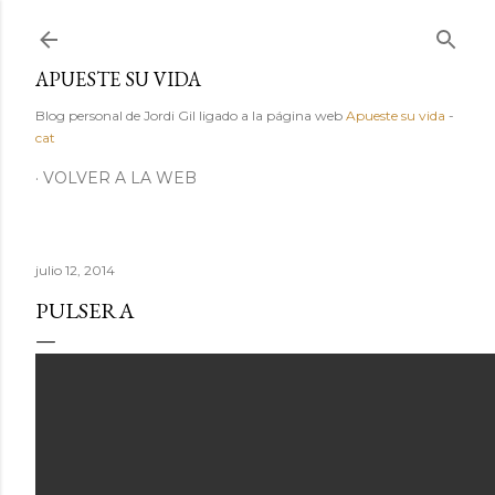
Ir al contenido principal
APUESTE SU VIDA
Blog personal de Jordi Gil ligado a la página web
Apueste su vida
-
cat
VOLVER A LA WEB
julio 12, 2014
PULSERA