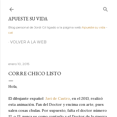
Ir al contenido principal
APUESTE SU VIDA
Blog personal de Jordi Gil ligado a la página web
Apueste su vida
-
cat
VOLVER A LA WEB
enero 10, 2015
CORRE CHICO LISTO
Hola,
El dibujante español
Javi de Castro
, en el 2013, realizó
esta animación. Fan del Doctor y encima con arte, pues
salen cosas chulas. Por supuesto, falta el doctor número
12, o 13, nunca se como contarlo y el Doctor de la guerra.