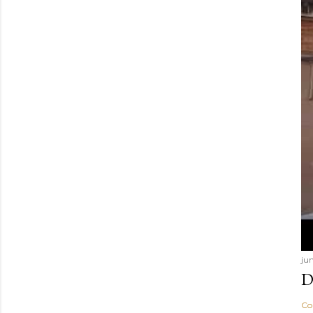
ju
D
Co