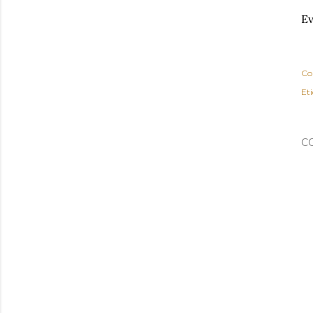
Ev
Co
Et
C