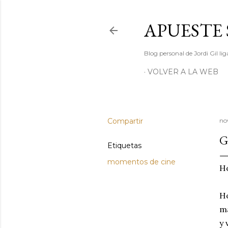
APUESTE 
Blog personal de Jordi Gil l
VOLVER A LA WEB
Compartir
no
G
Etiquetas
momentos de cine
Ho
Ho
ma
y 