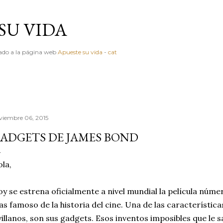
Ir al contenido principal
SU VIDA
igado a la página web
Apueste su vida
-
cat
viembre 06, 2015
ADGETS DE JAMES BOND
la,
y se estrena oficialmente a nivel mundial la película núme
s famoso de la historia del cine. Una de las característica
villanos, son sus gadgets. Esos inventos imposibles que le 