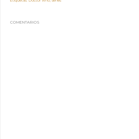
Etiquetas:
Doctor who
series
COMENTARIOS