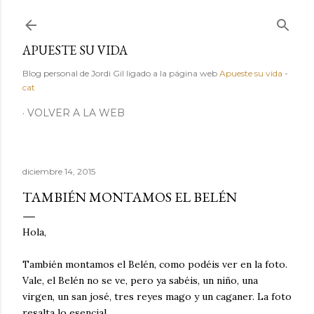
Ir al contenido principal
APUESTE SU VIDA
Blog personal de Jordi Gil ligado a la página web
Apueste su vida
-
cat
VOLVER A LA WEB
diciembre 14, 2015
TAMBIÉN MONTAMOS EL BELÉN
Hola,
También montamos el Belén, como podéis ver en la foto.
Vale, el Belén no se ve, pero ya sabéis, un niño, una
virgen, un san josé, tres reyes mago y un caganer. La foto
resalta lo esencial.